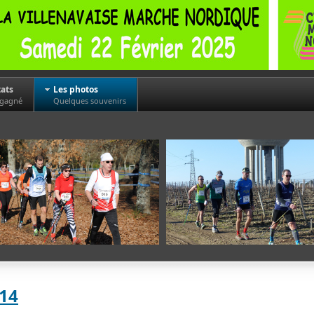
tats
Les photos
 gagné
Quelques souvenirs
014