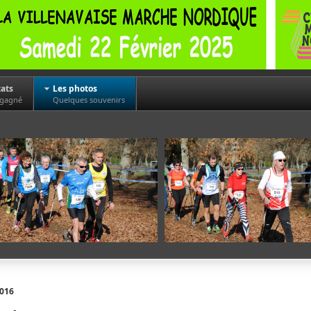
tats
Les photos
 gagné
Quelques souvenirs
016